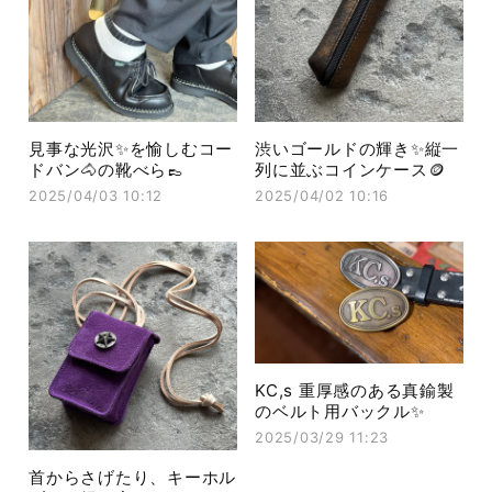
見事な光沢✨を愉しむコー
渋いゴールドの輝き✨縦一
ドバン🐴の靴べら👞
列に並ぶコインケース🪙
2025/04/03 10:12
2025/04/02 10:16
KC,s 重厚感のある真鍮製
のベルト用バックル✨
2025/03/29 11:23
首からさげたり、キーホル