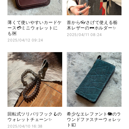
薄くて使いやすいカードケ
首から👓さげて使える栃
ース💳ミニウォレットに
木レザーの🕶️ホルダー✨
も🆗
2025/04/11 08:24
2025/04/12 09:24
回転式ツリバリフック🪝の
希少なエレファント🐘のラ
ウォレットチェーン✨
ウンドファスナーウォレッ
ト💴
2025/04/10 16:38