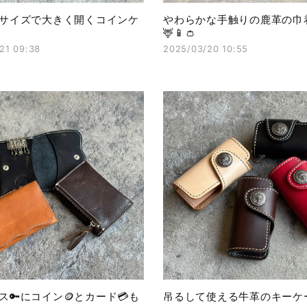
サイズで大きく開くコインケ
やわらかな手触りの鹿革の巾
🦌📱👛
21 09:38
2025/03/20 10:55
ス🔑にコイン🪙とカード💳も
吊るして使える牛革のキーケー