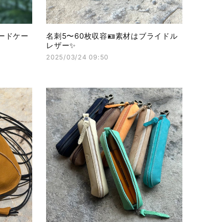
ードケー
名刺5〜60枚収容🪪素材はブライドル
レザー✨
2025/03/24 09:50