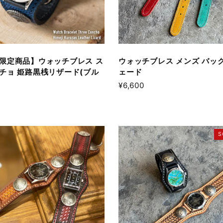
限定商品】ウォッチブレス ス
ウォッチブレス メンズ バック
チョ 姫路黒桟リザード(ブル
ェード
¥6,600
S