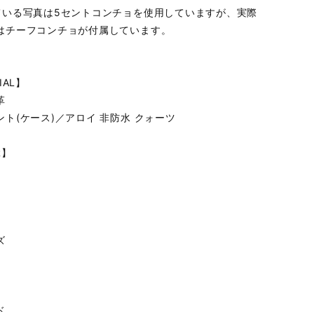
ている写真は5セントコンチョを使用していますが、実際
はチーフコンチョが付属しています。
IAL】
革
ント(ケース)／アロイ 非防水 クォーツ
R】
ズ
ド