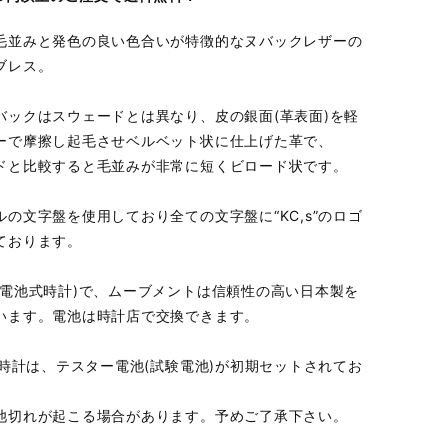
毛並みと発色の良い色合いが特徴的なヌバックレザーの
ブレス。
バックはスウェードとは異なり、皮の銀面(革表面)を軽
ーで摩擦し起毛させベルベット状に仕上げた革で、
ドと比較すると毛並みが非常に短くビロード状です。
ルの文字盤を使用しており全ての文字盤に“KC,s”のロゴ
ております。
(電池式時計)で、ムーブメントは信頼性の高い日本製を
います。電池は時計店で交換できます。
sの時計は、テスター電池(試験電池)が初期セットされてお
池切れが起こる場合があります。予めご了承下さい。