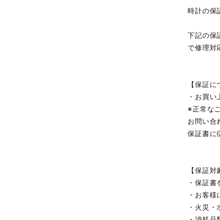
時計の保
下記の保
で修理対
【保証に
・お買い
※正常な
お問い合
保証書に
【保証対
・保証書
・お客様
・火災・
・消耗品