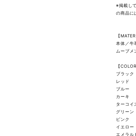
※掲載し
の商品に
【MATER
本体／牛
ムーブメ
【COLO
ブラック
レッド
ブルー
カーキ
ターコイ
グリーン
ピンク
イエロー
エメラル