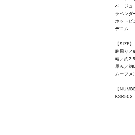
ベージュ
ラベンダ
ホットピ
デニム
【SIZE】
腕周り／約
幅／約2.
厚み／約0
ムーブメン
【NUMB
KSR502
＿＿＿＿