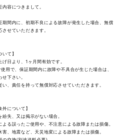
証内容につきまして。
証期間内に、初期不良による故障が発生した場合、無償
応させていただきます。
ついて】
上げ日より、1ヶ月間有効です。
ご使用で、保証期間内に故障や不具合が生じた場合は、
わせ下さい。
従い、責任を持って無償対応させていただきます。
象外について】
を紛失、又は掲示がない場合。
による誤ったご使用や、不注意による故障または損傷。
水害、地震など、天災地変による故障または損傷。
類の交換(別途送料必要)