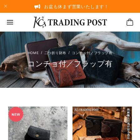
お盆も休まず営業いたします！
二つ折り財布
コンチョ付／フラップ有
コンチョ付／フラップ有