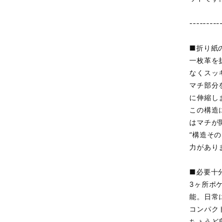
---------
■折り紙
一枚革を
なくスッ
マチ部分
に伸縮し
この構造
はマチが
“構造そ
力があり
■必要十
3ヶ所ポ
能。日常
コンパク
ちょうど