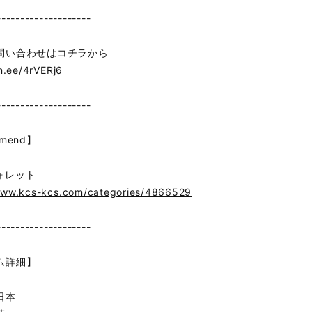
--------------------
問い合わせはコチラから
in.ee/4rVERj6
--------------------
mend】
ォレット
www.kcs-kcs.com/categories/4866529
--------------------
ム詳細】
日本