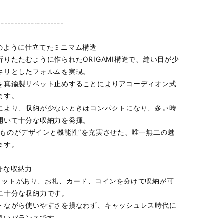
--------------------
のように仕立てたミニマム構造
折りたたむように作られたORIGAMI構造で、縫い目が少
キリとしたフォルムを実現。
を真鍮製リベット止めすることによりアコーディオン式
ます。
により、収納が少ないときはコンパクトになり、多い時
開いて十分な収納力を発揮。
のものがデザインと機能性”を充実させた、唯一無二の魅
ます。
分な収納力
ケットがあり、お札、カード、コインを分けて収納が可
に十分な収納力です。
トながら使いやすさを損なわず、キャッシュレス時代に
良いバランスです。