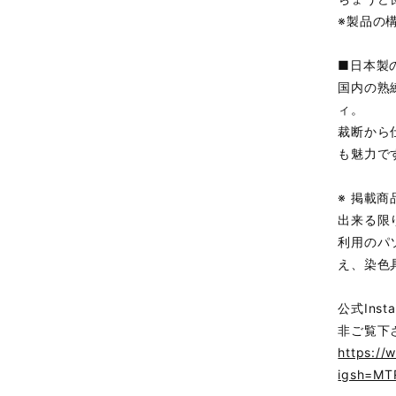
※製品の
■日本製
国内の熟
ィ。
裁断から
も魅力で
※ 掲載
出来る限
利用のパ
え、染色
公式Ins
非ご覧下
https://
igsh=M