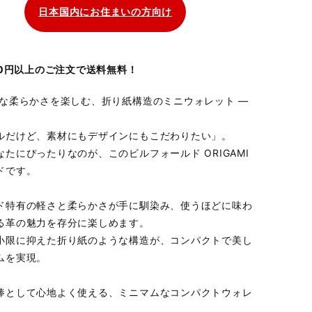
日本国内にお住まいの方向け
700円以上のご注文で送料無料！
かな柔らかさを楽しむ、折り紙構造のミニウォレット ―
ルだけど、素材にもデザインにもこだわりたい」。
なたにぴったりなのが、このビルフォールド ORIGAMI
ドです。
ド特有の軽さと柔らかさが手に馴染み、使うほどに味わ
る革の魅力を存分に楽しめます。
小限に抑えた折り紙のような構造が、コンパクトで美し
ムを実現。
棒として心地よく使える、ミニマムなコンパクトウォレ
。