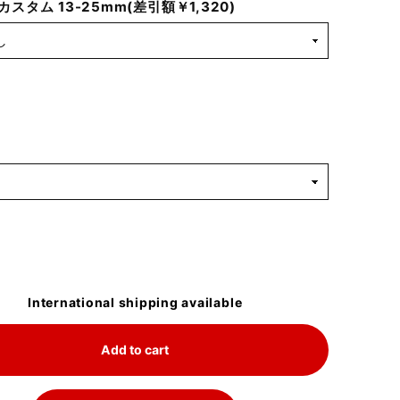
スタム 13-25mm(差引額￥1,320)
International shipping available
Add to cart