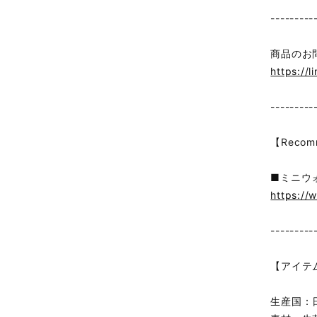
---------
商品のお
https://l
---------
【Recom
■ミニウ
https://
---------
【アイテ
生産国：