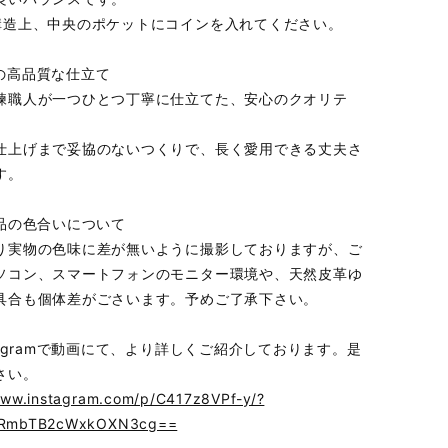
構造上、中央のポケットにコインを入れてください。
の高品質な仕立て
練職人が一つひとつ丁寧に仕立てた、安心のクオリテ
仕上げまで妥協のないつくりで、長く愛用できる丈夫さ
す。
商品の色合いについて
り実物の色味に差が無いように撮影しておりますが、ご
ソコン、スマートフォンのモニター環境や、天然皮革ゆ
具合も個体差がごさいます。予めご了承下さい。
tagramで動画にて、より詳しくご紹介しております。是
さい。
www.instagram.com/p/C417z8VPf-y/?
TRmbTB2cWxkOXN3cg==