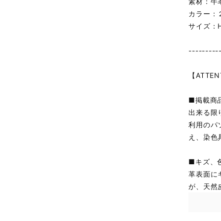
素材：牛
カラー：２
サイズ：H約
---------
【ATTEN
■掲載商
出来る限
利用のパ
え、染色
■キズ、
革表面に
が、天然