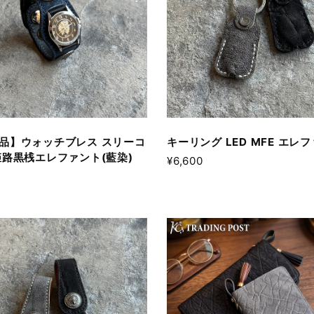
品】ウォッチブレス スリーコ
キーリング LED MFE エレ
姫路黒桟エレファント(藍染)
¥6,600