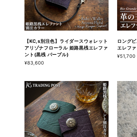
【KC,s別注色】ライダースウォレット
ロングビ
アリゾナフローラル 姫路黒桟エレファ
エレファ
ント(黒桟 パープル)
¥51,700
¥83,600