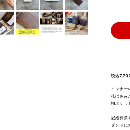
税込7,
インナー
札ばさみ
胸ポケッ
冠婚葬祭
ゼントに