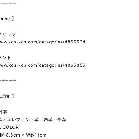
➖➖➖➖➖
mend】
クリップ
www.kcs-kcs.com/categories/4866534
ァント
www.kcs-kcs.com/categories/4865855
➖➖➖➖➖
ム詳細】
日本
革／エレファント革、内革／牛革
COLOR
8.5cm × W約11cm