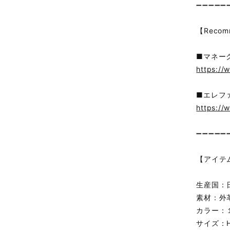
➖➖➖➖➖
【Recom
■マネー
https://
■エレフ
https://
➖➖➖➖➖
【アイテ
生産国：
素材：外
カラー：１
サイズ：H約