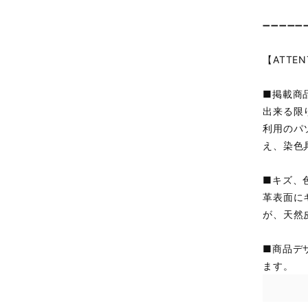
➖➖➖➖➖
【ATTEN
■掲載商
出来る限
利用のパ
え、染色
■キズ、
革表面に
が、天然
■商品デ
ます。