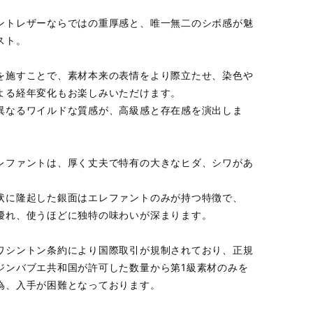
ントレザーならではの重厚感と、唯一無二のシボ感が魅
スト。
を施すことで、素材本来の表情をより際立たせ、染色や
よる経年変化もお楽しみいただけます。
異なるワイルドな質感が、高級感と存在感を演出しま
レファントは、厚く丈夫で特有の大きなヒダ、シワがあ
状に隆起した銀面はエレファントのみが持つ特徴で、
優れ、使うほどに独特の味わいが深まります。
ワシントン条約により国際取引が規制されており、正規
ジンバブエ共和国が許可した数量から第1級素材のみを
為、入手が困難となっております。