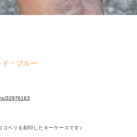
ッド・ブルー
ems/32976183
ココペリを刻印したキーケースです♪