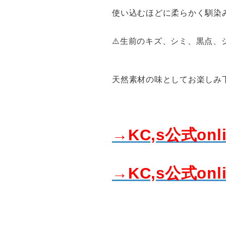
使い込むほどに柔らかく馴染
⚠️生前のキズ、シミ、黒点
天然素材の味としてお楽しみ
→KC,s公式onl
→KC,s公式onl