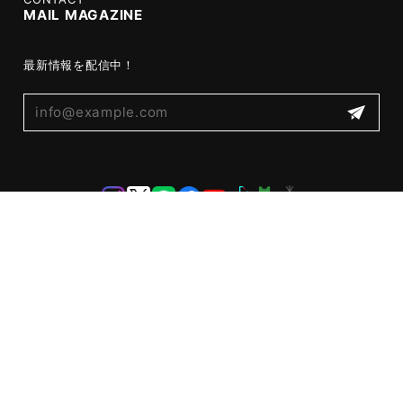
MAIL MAGAZINE
最新情報を配信中！
プライバシーポリシー
特定商取引法に基づく表記
© ケイシイズ 【公式】－ オンラインストア － KC,s ケーシーズ