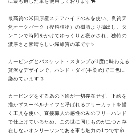
に最も適した革を使用しております🐂
最高質の米国原産ステアハイドのみを使い、良質天
然オークパーク（樫科植物）の樹脂より抽出し、タ
ンニンで時間をかけてゆっくりと寝かされ、独特の
濃厚さと素晴らしい繊維質の革です✨
カービングとバスケット・スタンプが1度に味わえる
贅沢なデザインで、ハンド・ダイ(手染め)で三色に
染めています🎨
カービングをする為の下絵が一切存在せず、下絵を
描かずスーベルナイフと呼ばれるフリーカットを描
く工具を使い、直接職人の感性のみのフリーハンド
で仕上げているため、この世に同じものが二つと存
在しないオンリーワンである事も魅力の1つです👍