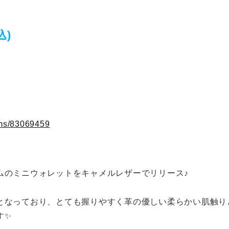
込)
ems/83069459
ムのミニウォレットをキャメルレザーでリリース♪
となっており、とても握りやすく革の優しい柔らかい肌触り
す✨