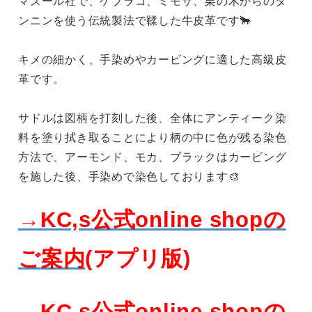
マズール社で、ケブラコ、ミモザ、栗の木からのタ
ンニンを使う伝統製法で鞣した牛皮革です🐂
キメの細かく、手染めやカービングに適した高級皮
革です。
サドルは図柄を打刻した後、全体にアンティーク染
料を塗り拭き取ることにより柄の中に色が残る染色
方法で、アーモンド、モカ、ブラックはカービング
を施した後、手染めで染色しております🎨
→KC,s公式online shopの
ご案内
(アプリ版)
→KC,s公式online shopの