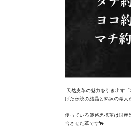
天然皮革の魅力を引き出す「
げた伝統の結晶と熟練の職人
使っている姫路黒桟革は国産
合させた革です🐂