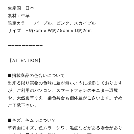
生産国：日本
素材：牛革
限定カラー：パープル、ピンク、スカイブルー
サイズ：H約7cm × W約7.5cm × D約2cm
➖➖➖➖➖➖➖➖➖➖
【ATTENTION】
■掲載商品の色合いについて
出来る限り実物の色味に差が無いように撮影しております
が、ご利用のパソコン、スマートフォンのモニター環境
や、天然皮革ゆえ、染色具合も個体差がごさいます。予め
ご了承下さい。
■キズ、色ムラについて
革表面にキズ、色ムラ、シワ、黒点などがある場合があり