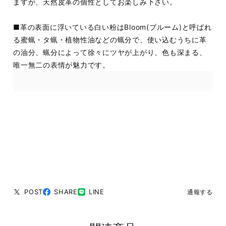
ますが、天然皮革の個性としてお楽しみ下さい。
■革の表面に浮いている白い粉はBloom(ブルーム)と呼ばれ
る蜜蝋・タ蝋・植物性油などの蝋分で、使い込むうちに革
の油分、蝋分によって徐々にツヤが上がり、色も深まる、
唯一無二の表情が魅力です。
POST
SHARE
LINE
通報する