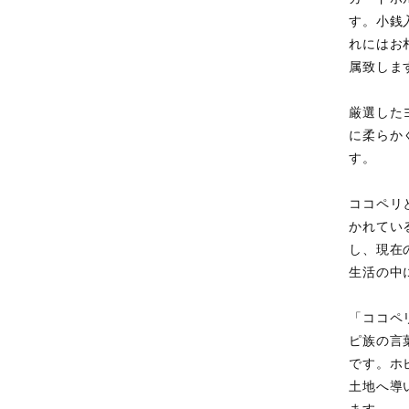
す。小銭
れにはお
属致しま
厳選した
に柔らか
す。
ココペリ
かれてい
し、現在
生活の中
「ココペ
ピ族の言
です。ホ
土地へ導
ます。