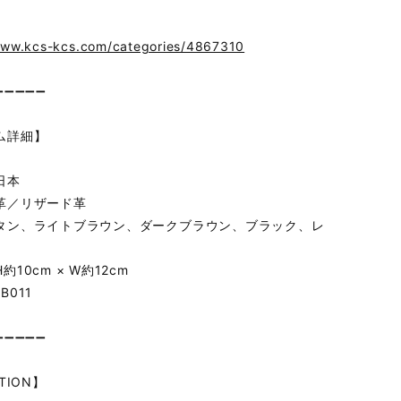
www.kcs-kcs.com/categories/4867310
➖➖➖➖➖
ム詳細】
日本
革／リザード革
タン、ライトブラウン、ダークブラウン、ブラック、レ
約10cm × W約12cm
B011
➖➖➖➖➖
TION】