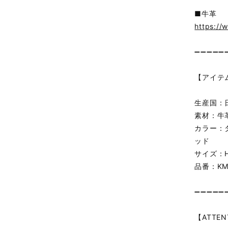
■牛革
https://
➖➖➖➖➖
【アイテ
生産国：
素材：牛
カラー：
ッド
サイズ：H
品番：KM
➖➖➖➖➖
【ATTEN