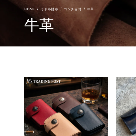
ミドル財布
コンチョ付
牛革
牛革