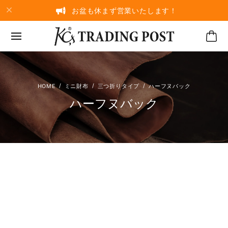
お盆も休まず営業いたします！
ミニ財布
三つ折りタイプ
ハーフヌバック
ハーフヌバック