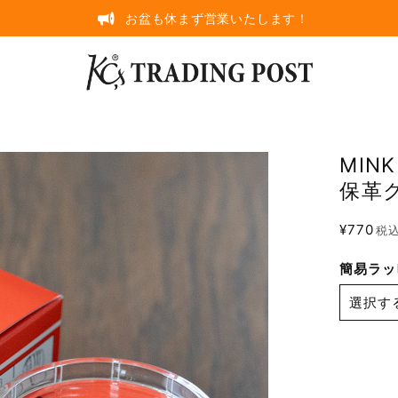
お盆も休まず営業いたします！
MIN
保革
¥770
税
簡易ラッ