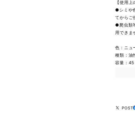
【使用上
●シミや
てからご
●爬虫類
用できま
色：ニュ
種類：油
容量：45
POST