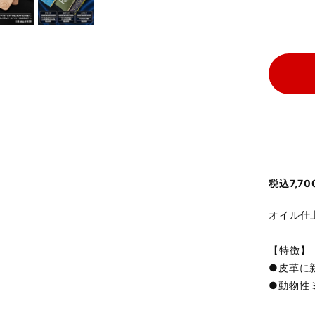
税込7,
オイル仕
【特徴】
●皮革に
●動物性