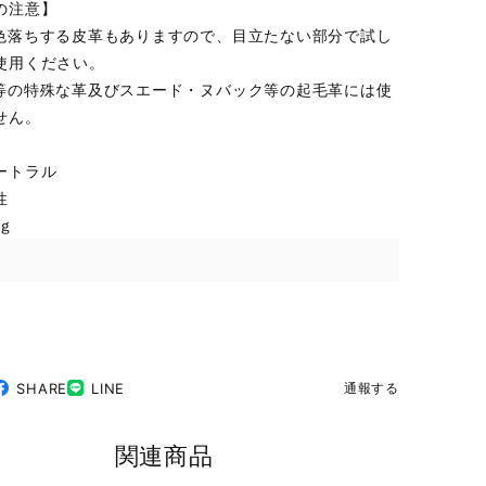
の注意】
色落ちする皮革もありますので、目立たない部分で試し
使用ください。
等の特殊な革及びスエード・ヌバック等の起毛革には使
せん。
ートラル
性
ｇ
SHARE
LINE
通報する
関連商品