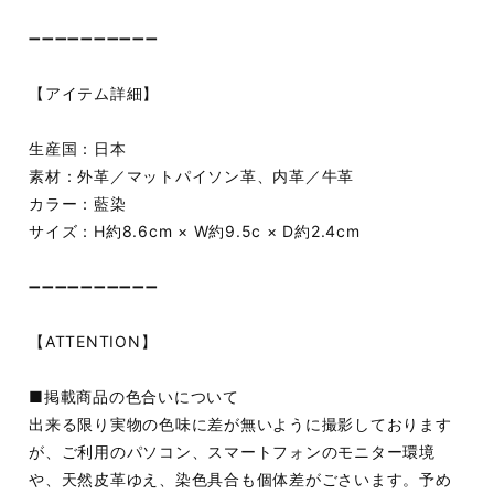
➖➖➖➖➖➖➖➖➖➖
【アイテム詳細】
生産国：日本
素材：外革／マットパイソン革、内革／牛革
カラー：藍染
サイズ：H約8.6cm × W約9.5c × D約2.4cm
➖➖➖➖➖➖➖➖➖➖
【ATTENTION】
■掲載商品の色合いについて
出来る限り実物の色味に差が無いように撮影しております
が、ご利用のパソコン、スマートフォンのモニター環境
や、天然皮革ゆえ、染色具合も個体差がごさいます。予め