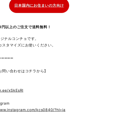
日本国内にお住まいの方向け
700円以上のご注文で送料無料！
オリジナルコンチョです。
カスタマイズにお使いください。
➖➖➖➖➖
お問い合わせはコチラから】
in.ee/xSkEsRl
gram
www.instagram.com/kcs0840/?hl=ja