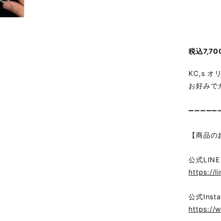
税込7,
KC,s 
お好みで
➖➖➖➖➖
【商品の
公式LINE
https://l
公式Insta
https://