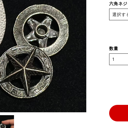
六角ネジ
数量