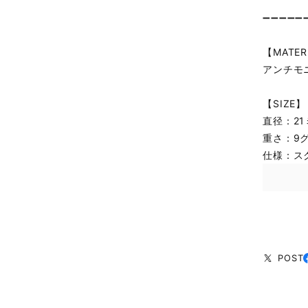
➖➖➖➖➖
【MATER
アンチモ
【SIZE】
直径：21
重さ：9
仕様：ス
POST