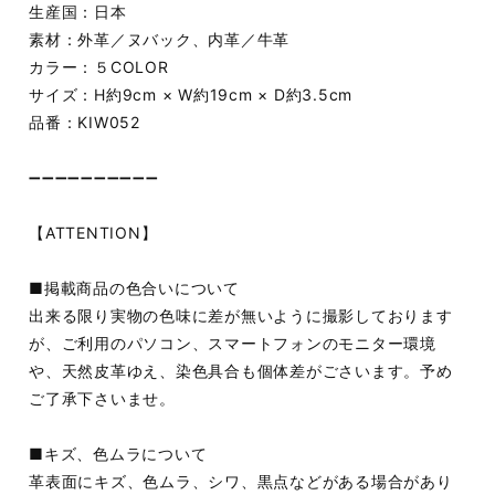
生産国：日本
素材：外革／ヌバック、内革／牛革
カラー：５COLOR
サイズ：H約9cm × W約19cm × D約3.5cm
品番：KIW052
➖➖➖➖➖➖➖➖➖➖
【ATTENTION】
■掲載商品の色合いについて
出来る限り実物の色味に差が無いように撮影しております
が、ご利用のパソコン、スマートフォンのモニター環境
や、天然皮革ゆえ、染色具合も個体差がごさいます。予め
ご了承下さいませ。
■キズ、色ムラについて
革表面にキズ、色ムラ、シワ、黒点などがある場合があり