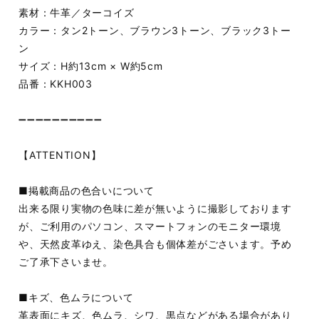
素材：牛革／ターコイズ
カラー：タン2トーン、ブラウン3トーン、ブラック3トー
ン
サイズ：H約13cm × W約5cm
品番：KKH003
➖➖➖➖➖➖➖➖➖➖
【ATTENTION】
■掲載商品の色合いについて
出来る限り実物の色味に差が無いように撮影しております
が、ご利用のパソコン、スマートフォンのモニター環境
や、天然皮革ゆえ、染色具合も個体差がごさいます。予め
ご了承下さいませ。
■キズ、色ムラについて
革表面にキズ、色ムラ、シワ、黒点などがある場合があり