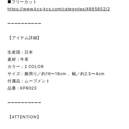
■フリーカット
https://www.kcs-kcs.com/categories/4865852/2
➖➖➖➖➖➖➖➖➖➖
【アイテム詳細】
生産国：日本
素材：牛革
カラー：2 COLOR
サイズ：腕周り／約16〜18cm 、幅／約2.5〜4cm
付属品：ムーブメント
品番：KPR023
➖➖➖➖➖➖➖➖➖➖
【ATTENTION】