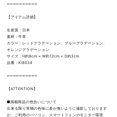
➖➖➖➖➖➖➖➖➖➖
【アイテム詳細】
生産国：日本
素材：牛革
カラー：レッドグラデーション、ブルーグラデーション、
オレンジグラデーション
サイズ：H約8cm × W約12cm × D約3cm
品番：KIB034
➖➖➖➖➖➖➖➖➖➖
【ATTENTION】
■掲載商品の色合いについて
出来る限り実物の色味に差が無いように撮影しております
が、ご利用のパソコン、スマートフォンのモニター環境