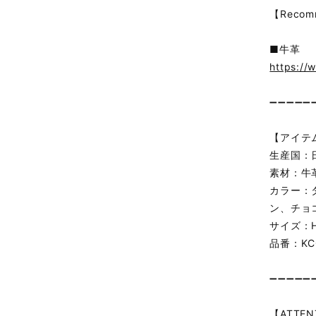
【Recom
■牛革
https://
➖➖➖➖➖
【アイテ
生産国：
素材：牛
カラー：
ン、チョ
サイズ：H約
品番：KC
➖➖➖➖➖
【ATTEN