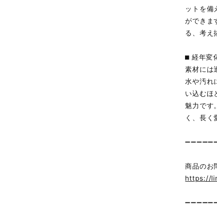
ットを備
ができま
る、考え
⬛︎ 経
素材には
水や汚れ
い込むほ
魅力です。
く、長く
➖➖➖➖➖
商品のお
https://l
➖➖➖➖➖