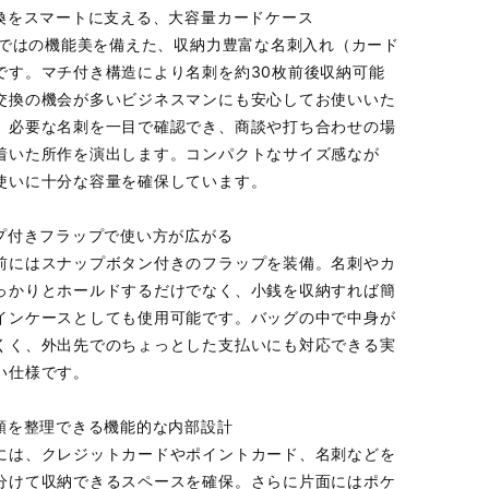
刺交換をスマートに支える、大容量カードケース
ならではの機能美を備えた、収納力豊富な名刺入れ（カード
です。マチ付き構造により名刺を約30枚前後収納可能
交換の機会が多いビジネスマンにも安心してお使いいた
。必要な名刺を一目で確認でき、商談や打ち合わせの場
着いた所作を演出します。コンパクトなサイズ感なが
使いに十分な容量を確保しています。
ナップ付きフラップで使い方が広がる
前にはスナップボタン付きのフラップを装備。名刺やカ
っかりとホールドするだけでなく、小銭を収納すれば簡
インケースとしても使用可能です。バッグの中で中身が
くく、外出先でのちょっとした支払いにも対応できる実
い仕様です。
ード類を整理できる機能的な内部設計
には、クレジットカードやポイントカード、名刺などを
分けて収納できるスペースを確保。さらに片面にはポケ