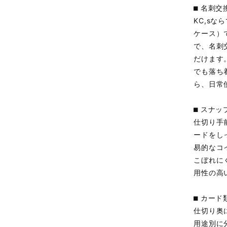
⬛︎ 名
KC,s
ケース）
で、名刺
だけます
でも落ち
ら、日常
⬛︎ ス
仕切り手
ードをし
易的なコ
こぼれに
用性の高
⬛︎ カ
仕切り奥
用途別に