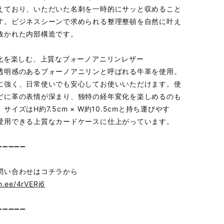
えており、いただいた名刺を一時的にサッと収めること
す。ビジネスシーンで求められる整理整頓を自然に叶え
抜かれた内部構造です。
年変化を楽しむ、上質なブォーノアニリンレザー
透明感のあるブォーノアニリンと呼ばれる牛革を使用。
に強く、日常使いでも安心してお使いいただけます。使
どに革の表情が深まり、独特の経年変化を楽しめるのも
サイズはH約7.5cm × W約10.5cmと持ち運びやす
愛用できる上質なカードケースに仕上がっています。
➖➖➖➖➖
問い合わせはコチラから
in.ee/4rVERj6
➖➖➖➖➖