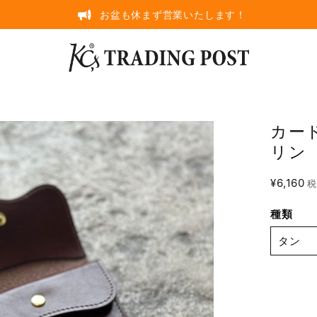
お盆も休まず営業いたします！
カー
リン
¥6,160
税
種類