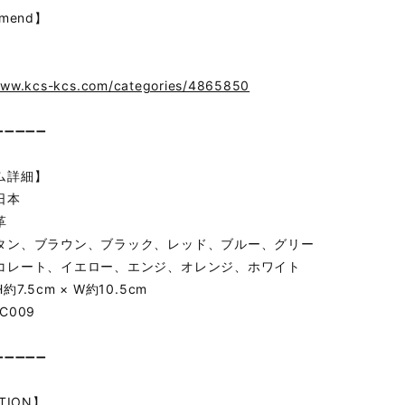
mend】
www.kcs-kcs.com/categories/4865850
➖➖➖➖➖
ム詳細】
日本
革
タン、ブラウン、ブラック、レッド、ブルー、グリー
コレート、イエロー、エンジ、オレンジ、ホワイト
7.5cm × W約10.5cm
C009
➖➖➖➖➖
TION】