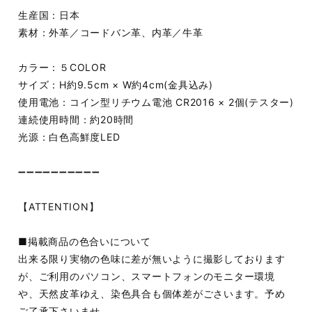
生産国：日本
素材：外革／コードバン革、内革／牛革
カラー：５COLOR
サイズ：H約9.5cm × W約4cm(金具込み)
使用電池：コイン型リチウム電池 CR2016 × 2個(テスター)
連続使用時間：約20時間
光源：白色高鮮度LED
➖➖➖➖➖➖➖➖➖➖
【ATTENTION】
■掲載商品の色合いについて
出来る限り実物の色味に差が無いように撮影しております
が、ご利用のパソコン、スマートフォンのモニター環境
や、天然皮革ゆえ、染色具合も個体差がごさいます。予め
ご了承下さいませ。