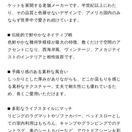
ケットを展開する老舗メーカーです。半世紀以上にわた
り、その品質と色褪せないデザインで、アメリカ国内のみ
ならず世界中で愛され続けています。
⬛︎ 伝統的で鮮やかなネイティブ柄
色鮮やかな幾何学模様が最大の特徴。敷くだけで空間のア
クセントになり、西海岸風、ヴィンテージ、アメカジテイ
ストのインテリアと相性抜群です。
⬛︎ 手織り感のある素朴な風合い
しっかりとした厚みがありながらも、どこか温もりを感じ
る素朴なテクスチャー。丈夫で耐久性にも優れているた
め、長くご愛用いただけます。
⬛︎ 多彩なライフスタイルにマッチ
リビングのラグマットやソファカバー、ベッドスローとし
ての室内利用はもちろん、キャンプやグランピングでのテ
ントラグ、車のシートカバーなど、アウトドアシーンを彩