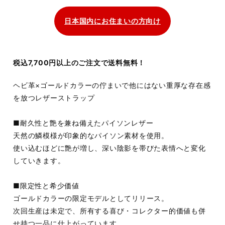
日本国内にお住まいの方向け
税込7,700円以上のご注文で送料無料！
ヘビ革×ゴールドカラーの佇まいで他にはない重厚な存在感
を放つレザーストラップ
■耐久性と艶を兼ね備えたパイソンレザー
天然の鱗模様が印象的なパイソン素材を使用。
使い込むほどに艶が増し、深い陰影を帯びた表情へと変化
していきます。
■限定性と希少価値
ゴールドカラーの限定モデルとしてリリース。
次回生産は未定で、所有する喜び・コレクター的価値も併
せ持つ一品に仕上がっています。