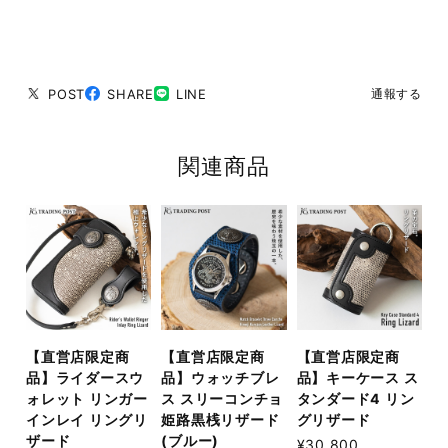
POST
SHARE
LINE
通報する
関連商品
【直営店限定商
【直営店限定商
【直営店限定商
品】ライダースウ
品】ウォッチブレ
品】キーケース ス
ォレット リンガー
ス スリーコンチョ
タンダード4 リン
インレイ リングリ
姫路黒桟リザード
グリザード
ザード
(ブルー)
¥30,800