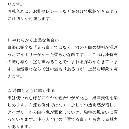
ります。
お札入れは、お札やレシートなどを分けて収納できるよう
に仕切りが付属します。
1. やわらかく上品な色合い
白漆は完全な「真っ白」ではなく、漆のと白の顔料が混ざ
ったアイボリーがかった柔らかな白です。。これは漆特有
の透け感や、塗り重ねることで生まれる深みからきていま
す。自然素材ならではの温もりある白が、上品な印象を与
えます。
2. 時間とともに味が出る
漆は使い込むほどにツヤや色合いが変化し、経年美化を楽
しめます。白漆も例外ではなく、少しずつ透明感が増し、
アイボリーから白へ色が変化していき、独特の風合いに育
っていきます。使う人だけの「育てる白」とも言える魅力
があります。