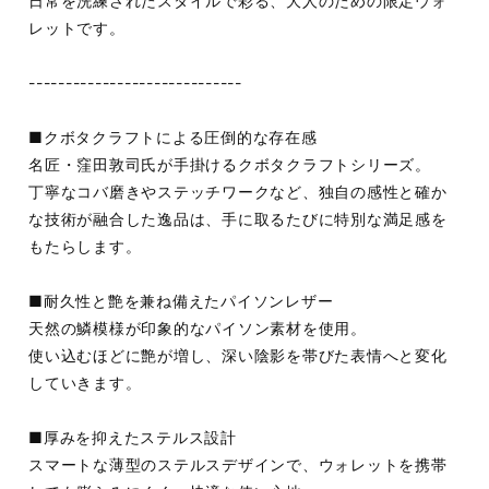
日常を洗練されたスタイルで彩る、大人のための限定ウォ
レットです。
-----------------------------
■クボタクラフトによる圧倒的な存在感
名匠・窪田敦司氏が手掛けるクボタクラフトシリーズ。
丁寧なコバ磨きやステッチワークなど、独自の感性と確か
な技術が融合した逸品は、手に取るたびに特別な満足感を
もたらします。
■耐久性と艶を兼ね備えたパイソンレザー
天然の鱗模様が印象的なパイソン素材を使用。
使い込むほどに艶が増し、深い陰影を帯びた表情へと変化
していきます。
■厚みを抑えたステルス設計
スマートな薄型のステルスデザインで、ウォレットを携帯