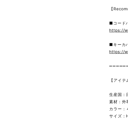
【Recom
■コード
https://
■キーカ
https://
➖➖➖➖➖
【アイテ
生産国：
素材：外
カラー：４
サイズ：H約