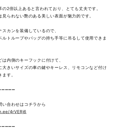
革の2倍以上あると言われており、とても丈夫です。
は見られない艶のある美しい表面が魅力的です。
ナスカンを装備しているので、
ベルトループやバッグの持ち手等に吊るして使用できま
どは内側のキーフックに付けて、
に大きいサイズの車の鍵やキーレス、リモコンなど付け
きます。
➖➖➖➖➖
問い合わせはコチラから
in.ee/4rVERj6
➖➖➖➖➖