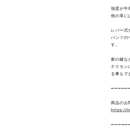
強度が牛
他の革に
レバー式
パンツの
す。
家の鍵な
ナスカン
る事もで
➖➖➖➖➖
商品のお
https://l
➖➖➖➖➖