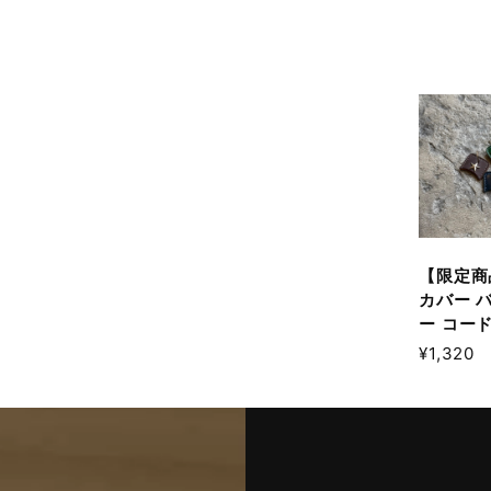
【限定商
カバー 
ー コー
¥1,320